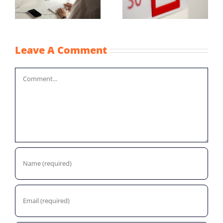
NOW-1
n
kinderopvangtoesla
2022
Leave A Comment
Comment