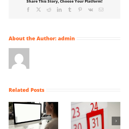
Share This Story, Choose Your Platform!
Facebook
X
Reddit
LinkedIn
Tumblr
Pinterest
Vk
Email
About the Author:
admin
Related Posts
Maximum
Vaststellingsaanvraag
uurprijzen