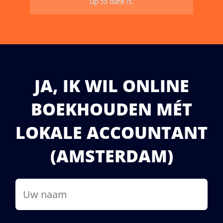
Snel en secuur. Precies wat je
verwacht van je boekhouding.
JA, IK WIL ONLINE
Sven Bakker,
New Sense Media , Ondernemer
BOEKHOUDEN MÉT
LOKALE ACCOUNTANT
(AMSTERDAM)