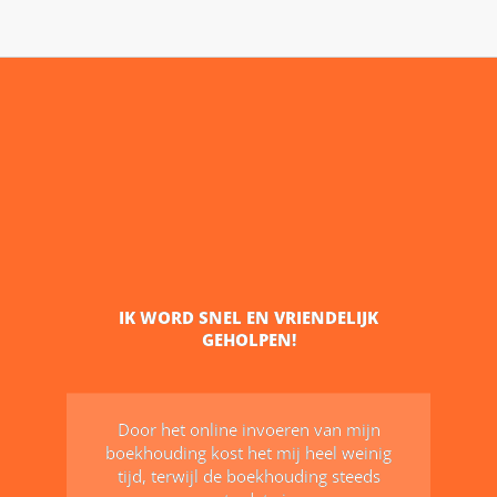
HET PRINCIPE VAN SCANNEN MAILEN
KLAAR WERKT VOOR ONS ERG GOED!
Dit klinkt niet alleen leuk maar werkt
ook echt zo. Met hulp van mijn-
boekhouding is het net of we onze
eigen accountant in huis hebben.