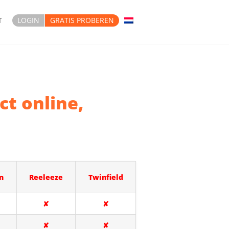
T
LOGIN
GRATIS PROBEREN
ct online,
n
Reeleeze
Twinfield
✘
✘
✘
✘