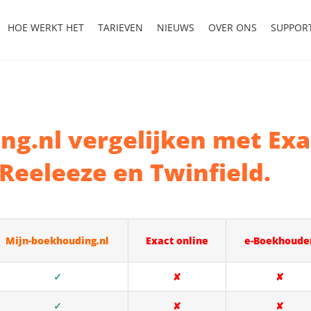
HOE WERKT HET
TARIEVEN
NIEUWS
OVER ONS
SUPPOR
g.nl vergelijken met Exa
Reeleeze en Twinfield.
Mijn-boekhouding.nl
Exact online
e-Boekhoude
✓
✘
✘
✓
✘
✘