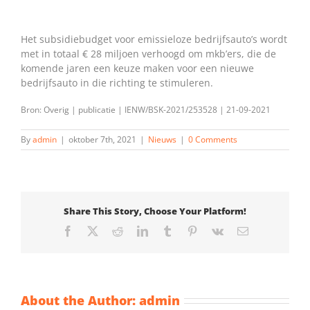
Het subsidiebudget voor emissieloze bedrijfsauto’s wordt
met in totaal € 28 miljoen verhoogd om mkb’ers, die de
komende jaren een keuze maken voor een nieuwe
bedrijfsauto in die richting te stimuleren.
Bron: Overig | publicatie | IENW/BSK-2021/253528 | 21-09-2021
By
admin
|
oktober 7th, 2021
|
Nieuws
|
0 Comments
Share This Story, Choose Your Platform!
Facebook
X
Reddit
LinkedIn
Tumblr
Pinterest
Vk
Email
About the Author:
admin