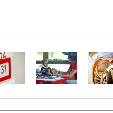
Maximum
Subsidiebedragen
uurprijzen
nieuwe
t
kinderopvangtoeslag
elektrische auto’s
gre
2022
worden lager