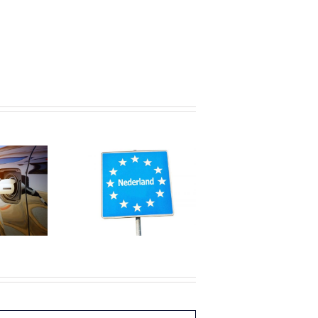
Afspraken
huiswerken
nsarbeiders
verlengd