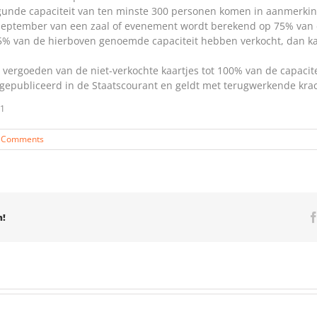
unde capaciteit van ten minste 300 personen komen in aanmerki
 september van een zaal of evenement wordt berekend op 75% van 
 van de hierboven genoemde capaciteit hebben verkocht, dan ka
vergoeden van de niet-verkochte kaartjes tot 100% van de capacite
k gepubliceerd in de Staatscourant en geldt met terugwerkende kra
21
 Comments
m!