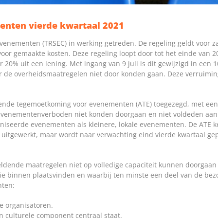
nten vierde kwartaal 2021
 evenementen (TRSEC) in werking getreden. De regeling geldt voor z
oor gemaakte kosten. Deze regeling loopt door tot het einde van 2
r 20% uit een lening. Met ingang van 9 juli is dit gewijzigd in ee
r de overheidsmaatregelen niet door konden gaan. Deze verruimi
lende tegemoetkoming voor evenementen (ATE) toegezegd, met een 
evenementenverboden niet konden doorgaan en niet voldeden aan 
ganiseerde evenementen als kleinere, lokale evenementen. De ATE
t uitgewerkt, maar wordt naar verwachting eind vierde kwartaal g
ldende maatregelen niet op volledige capaciteit kunnen doorgaan
 die binnen plaatsvinden en waarbij ten minste een deel van de bezo
nten:
le organisatoren.
 culturele component centraal staat.