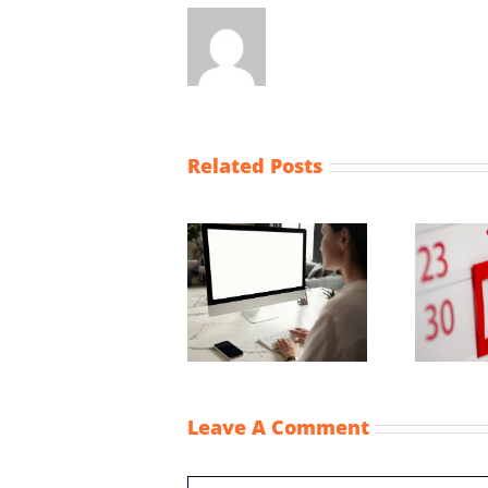
Related Posts
Wijziging Besluit
fiscale
Vaststellingsaanvraag
noodmaatregelen
NOW-1
coronacrisis
Leave A Comment
Comment