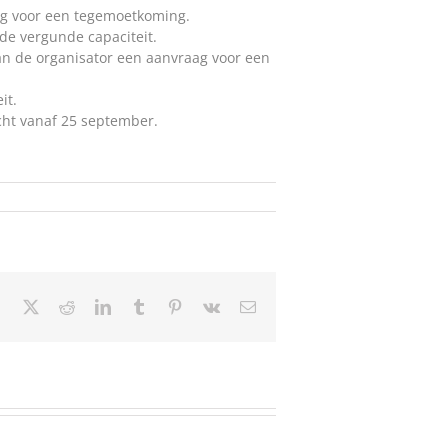
ng voor een tegemoetkoming.
de vergunde capaciteit.
n de organisator een aanvraag voor een
it.
cht vanaf 25 september.
Facebook
X
Reddit
LinkedIn
Tumblr
Pinterest
Vk
Email