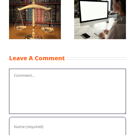
Wijziging Besluit
Vaststellingsaanvra
fiscale
NOW-1
noodmaatregelen
coronacrisis
Leave A Comment
Comment