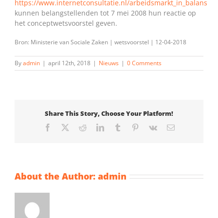
https://www.internetconsultatie.nl/arbeidsmarkt_in_balans
kunnen belangstellenden tot 7 mei 2008 hun reactie op
het conceptwetsvoorstel geven.
Bron: Ministerie van Sociale Zaken | wetsvoorstel | 12-04-2018
By
admin
|
april 12th, 2018
|
Nieuws
|
0 Comments
Share This Story, Choose Your Platform!
Facebook
X
Reddit
LinkedIn
Tumblr
Pinterest
Vk
Email
About the Author:
admin