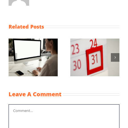
Related Posts
Maximum
Vaststellingsaanvraag
uurprijzen
NOW-1
n
kinderopvangtoesla
2022
Leave A Comment
Comment