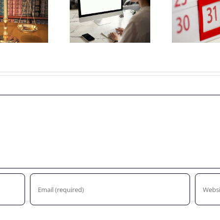
Wijziging Besluit
fiscale
Vaststellingsaanvraag
noodmaatregelen
NOW-1
kind
coronacrisis