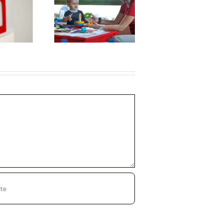
Maximum
uurprijzen
eropvangtoeslag
2022