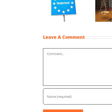
Afspraken
Gelijkere
thuiswerken
behandeling
grensarbeiders
vreemd en eigen
verlengd
vermogen
Leave A Comment
Comment