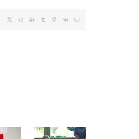
Facebook
X
Reddit
LinkedIn
Tumblr
Pinterest
Vk
Email