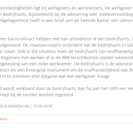
omstandigheden ligt bij werkgevers en werknemers. De werkgever mo
bedrijfsarts, bijvoorbeeld bij de advisering over ziekteverzuimbege
erkgelegenheid heeft in een brief aan de Tweede Kamer een uiteen
 een basiscontract hebben met een arbodienst of een bedrijfsarts.
uitgevoerd. De staatssecretaris onderkent dat de bedrijfsarts in si
 staan. Ook in die situaties moet de bedrijfsarts zijn onafhankel
beginnen met werken of in de WW terechtkomen zonder voldoende he
egeleiding van een zieke werknemer. De bedrijfsarts is de advise
tract als een belangrijk instrument om de onafhankelijkheid van de
tijd in te stemmen met datgene wat een werkgever vraagt.
ld wordt verklaard door de bedrijfsarts, kan hij aan het UWV een 
oep bij de rechter worden ingesteld.
 | 2018-0000056168 | 19-04-2018
ents