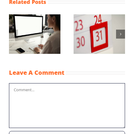
Related Posts
Maximum
Vaststellingsaanvraag
uurprijzen
NOW-1
n
kinderopvangtoesla
2022
Leave A Comment
Comment