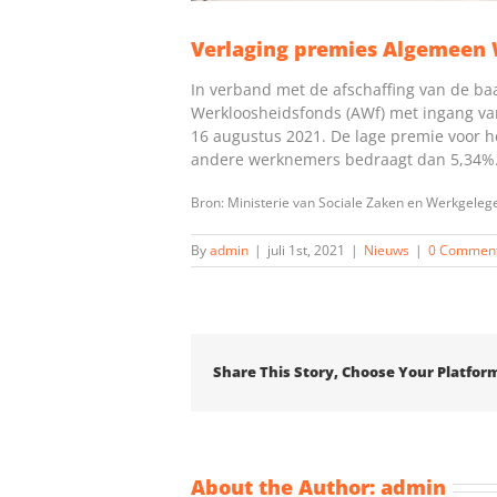
Verlaging premies Algemeen 
In verband met de afschaffing van de ba
Werkloosheidsfonds (AWf) met ingang van
16 augustus 2021. De lage premie voor h
andere werknemers bedraagt dan 5,34%. 
Bron: Ministerie van Sociale Zaken en Werkgeleg
By
admin
|
juli 1st, 2021
|
Nieuws
|
0 Commen
Share This Story, Choose Your Platfor
About the Author:
admin