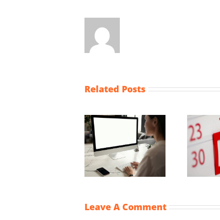
Related Posts
Wijziging Besluit
fiscale
Vaststellingsaanvraag
noodmaatregelen
NOW-1
coronacrisis
Leave A Comment