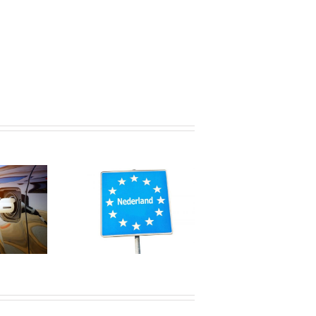
Afspraken
huiswerken
nsarbeiders
verlengd