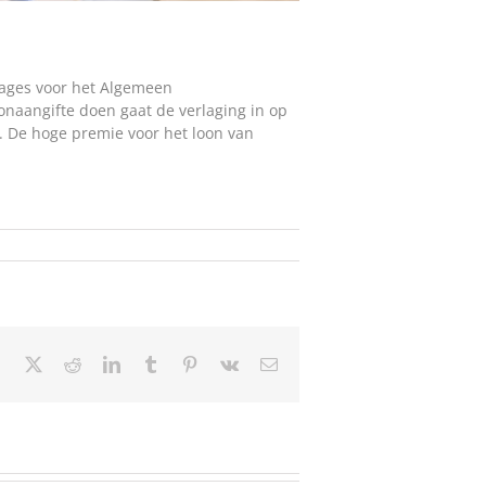
tages voor het Algemeen
onaangifte doen gaat de verlaging in op
. De hoge premie voor het loon van
Facebook
X
Reddit
LinkedIn
Tumblr
Pinterest
Vk
Email