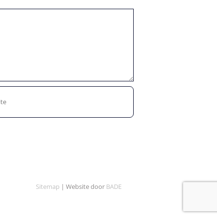
Sitemap
| Website door
BADE