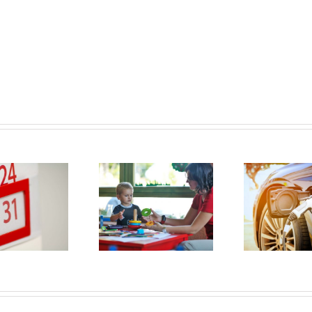
Maximum
Subsidiebedragen
uurprijzen
nieuwe
t
kinderopvangtoeslag
elektrische auto’s
gre
2022
worden lager