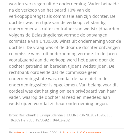
worden verkregen uit de onderneming. Vader betaalde
na de verkoop van het paard 10% van de
verkoopopbrengst als commissie aan zijn dochter. De
dochter was ten tijde van de verkoop zelfstandig
ondernemer als ruiter en trainer van wedstrijdpaarden.
Volgens de Belastingdienst vormde de ontvangen
commissie van € 130.000 winst uit onderneming voor de
dochter. De vraag was of de door de dochter ontvangen
commissie winst uit onderneming vormde. In de jaren
voorafgaand aan de verkoop werd het paard door de
dochter getraind en bereden tijdens wedstrijden. De
rechtbank oordeelde dat de commissie geen
ondernemingsbate was, omdat de bate niet in de
ondernemingssfeer is opgekomen. Van belang voor dit
oordeel was dat het ging om een privépaard van haar
vader, waarop de dochter al reed en meedeed aan
wedstrijden voordat zij haar onderneming begon.
Bron: Rechtbank | jurisprudentie | ECLINLRBNNE2021396, LEE
19/3691 en LEE 19/3692 | 04-02-2021
By
admin
|
maart 11th, 2021
|
Nieuws
|
0 Comments