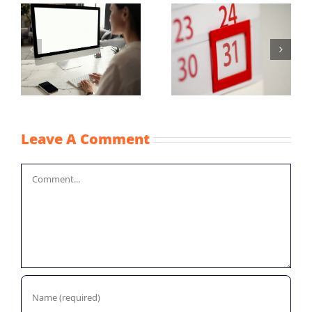
Maximum
Vaststellingsaanvraag
uurprijzen
NOW-1
n
kinderopvangtoesla
2022
Leave A Comment
Comment