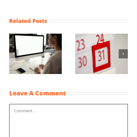
Related Posts
Maximum
Vaststellingsaanvraag
uurprijzen
NOW-1
n
kinderopvangtoesla
2022
Leave A Comment
Comment