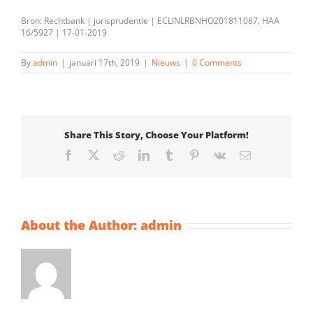
Bron: Rechtbank | jurisprudentie | ECLINLRBNHO201811087, HAA
16/5927 | 17-01-2019
By
admin
|
januari 17th, 2019
|
Nieuws
|
0 Comments
Share This Story, Choose Your Platform!
Facebook
X
Reddit
LinkedIn
Tumblr
Pinterest
Vk
Email
About the Author:
admin