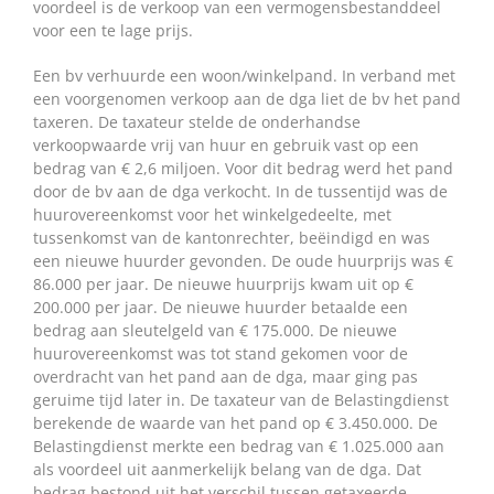
voordeel is de verkoop van een vermogensbestanddeel
voor een te lage prijs.
Een bv verhuurde een woon/winkelpand. In verband met
een voorgenomen verkoop aan de dga liet de bv het pand
taxeren. De taxateur stelde de onderhandse
verkoopwaarde vrij van huur en gebruik vast op een
bedrag van € 2,6 miljoen. Voor dit bedrag werd het pand
door de bv aan de dga verkocht. In de tussentijd was de
huurovereenkomst voor het winkelgedeelte, met
tussenkomst van de kantonrechter, beëindigd en was
een nieuwe huurder gevonden. De oude huurprijs was €
86.000 per jaar. De nieuwe huurprijs kwam uit op €
200.000 per jaar. De nieuwe huurder betaalde een
bedrag aan sleutelgeld van € 175.000. De nieuwe
huurovereenkomst was tot stand gekomen voor de
overdracht van het pand aan de dga, maar ging pas
geruime tijd later in. De taxateur van de Belastingdienst
berekende de waarde van het pand op € 3.450.000. De
Belastingdienst merkte een bedrag van € 1.025.000 aan
als voordeel uit aanmerkelijk belang van de dga. Dat
bedrag bestond uit het verschil tussen getaxeerde