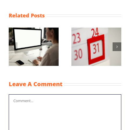
Related Posts
Maximum
Vaststellingsaanvraag
uurprijzen
NOW-1
n
kinderopvangtoesla
2022
Leave A Comment
Comment