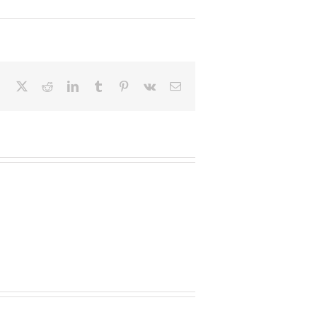
Facebook
X
Reddit
LinkedIn
Tumblr
Pinterest
Vk
Email