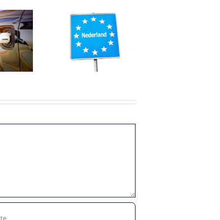
Afspraken
huiswerken
nsarbeiders
verlengd