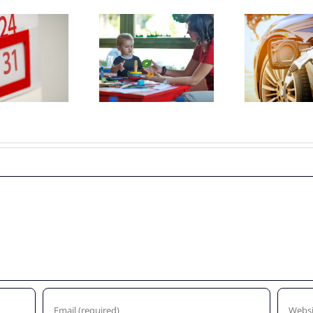
Maximum
Subsidiebedragen
uurprijzen
nieuwe
t
kinderopvangtoeslag
elektrische auto’s
gre
2022
worden lager