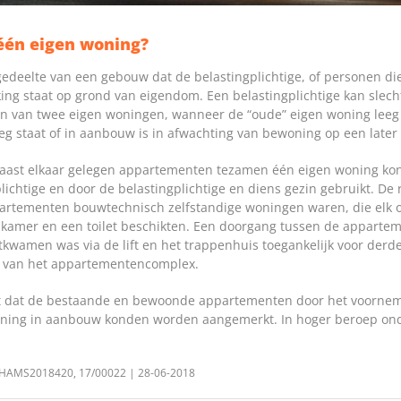
én eigen woning?
edeelte van een gebouw dat de belastingplichtige, of personen di
ikking staat op grond van eigendom. Een belastingplichtige kan sle
zijn van twee eigen woningen, wanneer de “oude” eigen woning leeg 
g staat of in aanbouw is in afwachting van bewoning op een late
 naast elkaar gelegen appartementen tezamen één eigen woning k
ichtige en door de belastingplichtige en diens gezin gebruikt. De
rtementen bouwtechnisch zelfstandige woningen waren, die elk o
kamer en een toilet beschikten. Een doorgang tussen de appartem
wamen was via de lift en het trappenhuis toegankelijk voor derd
 van het appartementencomplex.
at dat de bestaande en bewoonde appartementen door het voorne
ning in aanbouw konden worden aangemerkt. In hoger beroep onde
LGHAMS2018420, 17/00022 | 28-06-2018