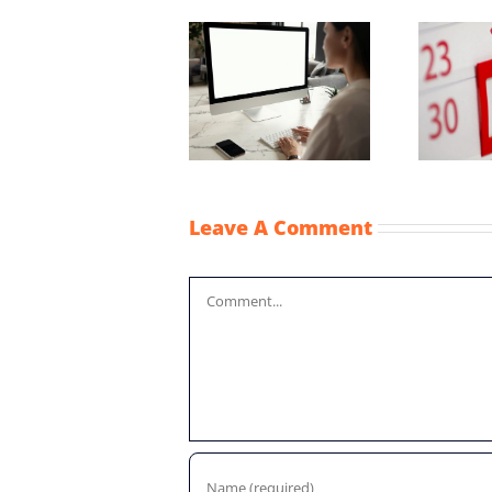
Wijziging Besluit
fiscale
Vaststellingsaanvraag
noodmaatregelen
NOW-1
coronacrisis
Leave A Comment
Comment