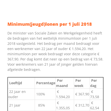
Minimum(jeugd)lonen per 1 juli 2018
De minister van Sociale Zaken en Werkgelegenheid heeft
de bedragen van het wettelijk minimumloon per 1 juli
2018 vastgesteld. Het bedrag per maand bedraagt voor
een werknemer van 22 jaar of ouder € 1.594,20. Het
minimumloon per week bedraagt voor deze categorie €
367,90. Per dag komt dat neer op een bedrag van € 73,58.
Voor werknemers van 21 jaar of jonger gelden hiervan
afgeleide bedragen.
Per
Per
Per
Leeftijd
Percentage
maand
week
dag
22 jaar en
€
€
100%
€ 367,90
ouder
1.594,20
73,58
€
€
21 jaar
85%
€ 312,70
1.355,05
62,54