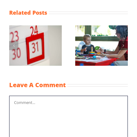
Related Posts
Maximum
Subsidiebedragen
raag
uurprijzen
nieuwe elektrische
kinderopvangtoeslag
auto’s worden lager
2022
Leave A Comment
Comment