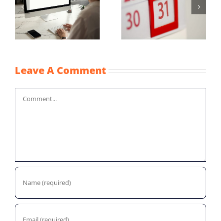
Maximum
Vaststellingsaanvraag
uurprijzen
NOW-1
n
kinderopvangtoesla
2022
Leave A Comment
Comment