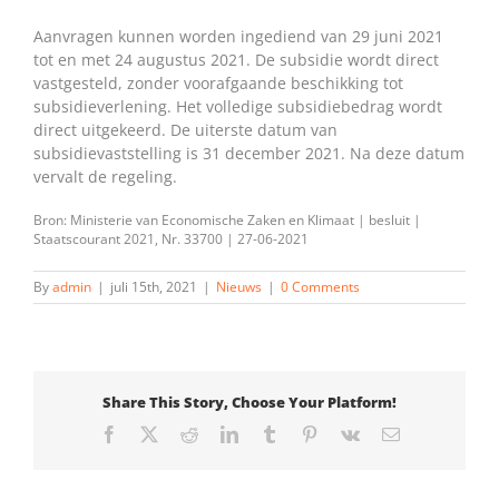
Aanvragen kunnen worden ingediend van 29 juni 2021
tot en met 24 augustus 2021. De subsidie wordt direct
vastgesteld, zonder voorafgaande beschikking tot
subsidieverlening. Het volledige subsidiebedrag wordt
direct uitgekeerd. De uiterste datum van
subsidievaststelling is 31 december 2021. Na deze datum
vervalt de regeling.
Bron: Ministerie van Economische Zaken en Klimaat | besluit |
Staatscourant 2021, Nr. 33700 | 27-06-2021
By
admin
|
juli 15th, 2021
|
Nieuws
|
0 Comments
Share This Story, Choose Your Platform!
Facebook
X
Reddit
LinkedIn
Tumblr
Pinterest
Vk
Email