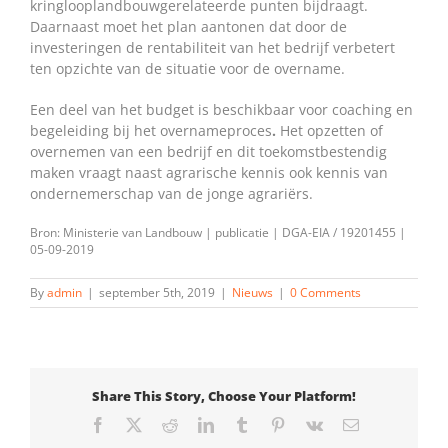
kringlooplandbouwgerelateerde punten bijdraagt.
Daarnaast moet het plan aantonen dat door de
investeringen de rentabiliteit van het bedrijf verbetert
ten opzichte van de situatie voor de overname.
Een deel van het budget is beschikbaar voor coaching en
begeleiding bij het overnameproces
.
Het opzetten of
overnemen van een bedrijf en dit toekomstbestendig
maken vraagt naast agrarische kennis ook kennis van
ondernemerschap van de jonge agrariërs.
Bron: Ministerie van Landbouw | publicatie | DGA-EIA / 19201455 |
05-09-2019
By
admin
|
september 5th, 2019
|
Nieuws
|
0 Comments
Share This Story, Choose Your Platform!
Facebook
X
Reddit
LinkedIn
Tumblr
Pinterest
Vk
Email