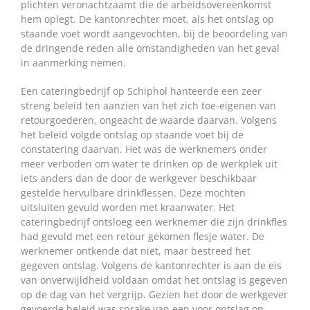
plichten veronachtzaamt die de arbeidsovereenkomst
hem oplegt. De kantonrechter moet, als het ontslag op
staande voet wordt aangevochten, bij de beoordeling van
de dringende reden alle omstandigheden van het geval
in aanmerking nemen.
Een cateringbedrijf op Schiphol hanteerde een zeer
streng beleid ten aanzien van het zich toe-eigenen van
retourgoederen, ongeacht de waarde daarvan. Volgens
het beleid volgde ontslag op staande voet bij de
constatering daarvan. Het was de werknemers onder
meer verboden om water te drinken op de werkplek uit
iets anders dan de door de werkgever beschikbaar
gestelde hervulbare drinkflessen. Deze mochten
uitsluiten gevuld worden met kraanwater. Het
cateringbedrijf ontsloeg een werknemer die zijn drinkfles
had gevuld met een retour gekomen flesje water. De
werknemer ontkende dat niet, maar bestreed het
gegeven ontslag. Volgens de kantonrechter is aan de eis
van onverwijldheid voldaan omdat het ontslag is gegeven
op de dag van het vergrijp. Gezien het door de werkgever
gevoerde beleid was sprake van een voor ontslag op