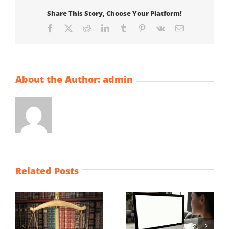
Share This Story, Choose Your Platform!
Facebook
X
Reddit
LinkedIn
Tumblr
Pinterest
Vk
Email
About the Author:
admin
Related Posts
Wijziging Besluit