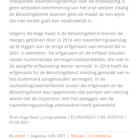
onbeperkte navorderingstermijn voor de erfbelasting is
geen verboden belemmering van het vrije verkeer zolang
de Belastingdienst daarvan gebruik maakt op een wijze
die niet verder gaat dan noodzakelijk is.
Volgens de Hoge Raad is de Belastingdienst binnen de
marges gebleven door in 2016 een navorderingsaanslag
op te leggen aan de enige erfgenaam van iemand die in
2001 is overleden. De erfgenaam en de erflater bezaten
samen buitenlandse vermogensbestanddelen, die niet in
de aangifte erfbelasting waren vermeld. In 2014 heeft de
erfgenaam bij de Belastingdienst melding gemaakt van in
het buitenland aangehouden vermogen. In de
vaststellingsovereenkomst tussen de erfgenaam en de
Belastingdienst was opgenomen dat partijen van mening
waren dat de inspecteur met het opleggen van de
navorderingsaanslag voortvarend heeft gehandeld.
Bron: Hoge Raad | jurisprudentie | ECLINLHR20211189, 20/02510 |
05-08-2021
By
admin
|
augustus 12th, 2021
|
Nieuws
|
0 Comments