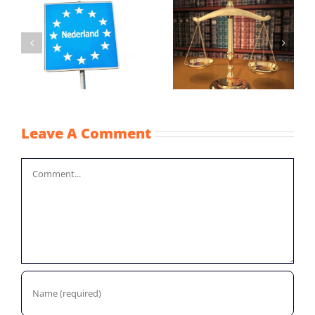
Gelijkere
Wijziging Besluit
behandeling
fiscale
vreemd en eigen
noodmaatregelen
vermogen
coronacrisis
Leave A Comment
Comment