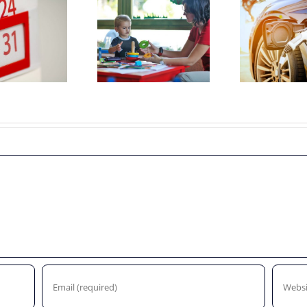
Maximum
Subsidiebedragen
uurprijzen
nieuwe
t
kinderopvangtoeslag
elektrische auto’s
gre
2022
worden lager