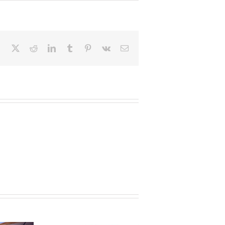
Facebook
X
Reddit
LinkedIn
Tumblr
Pinterest
Vk
Email