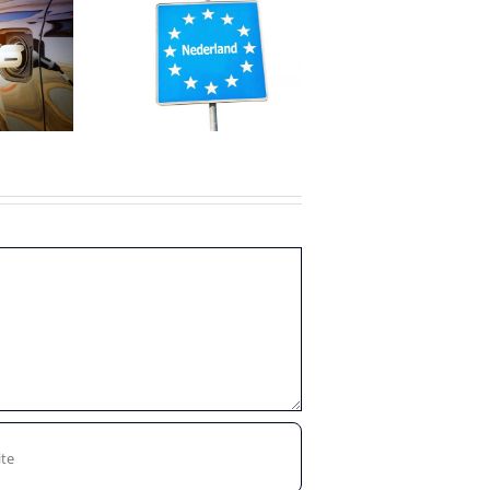
Afspraken
huiswerken
nsarbeiders
verlengd