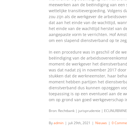
meewerken aan de beëindiging van een 
wettelijke transitievergoeding. Volgens d
zou zijn als de werkgever de arbeidsove
dat aan het einde van de wachttijd, wan
het einde van de wachttijd herstel van 
aangepaste vorm te verrichten. Hof Amst
om een slapend dienstverband op te zegg
In een procedure was in geschil of de 
beëindiging van de arbeidsovereenkomst 
moment de werkgever het dienstverband
was dat nadat zij in november 2017 doo
stukken dat de werkneemster, haar behan
moment hebben partijen het dienstverb
dienstverband dus kunnen opzeggen voor
toepassing is op een eventueel aan de w
om op grond van goed werkgeverschap i
Bron: Rechtbank | jurisprudentie | ECLINLRBMN
By
admin
|
juli 29th, 2021
|
Nieuws
|
0 Comme