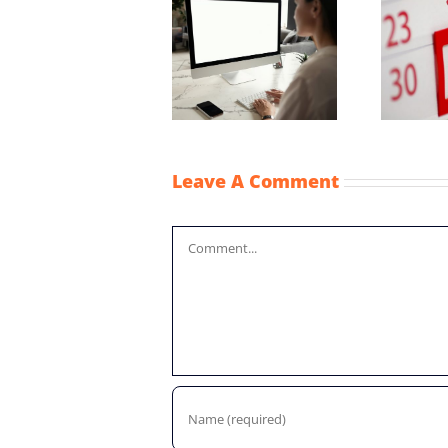
Wijziging Besluit
fiscale
Vaststellingsaanvraag
noodmaatregelen
NOW-1
coronacrisis
Leave A Comment
Comment