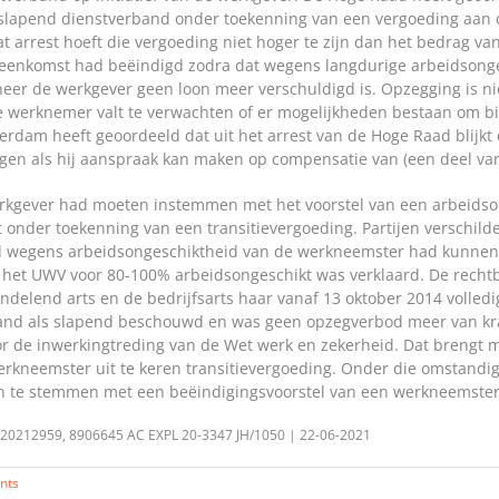
slapend dienstverband onder toekenning van een vergoeding aan 
at arrest hoeft die vergoeding niet hoger te zijn dan het bedrag v
reenkomst had beëindigd zodra dat wegens langdurige arbeidsonges
neer de werkgever geen loon meer verschuldigd is. Opzegging is n
de werknemer valt te verwachten of er mogelijkheden bestaan om b
erdam heeft geoordeeld dat uit het arrest van de Hoge Raad blijkt
en als hij aanspraak kan maken op compensatie van (een deel van)
werkgever had moeten instemmen met het voorstel van een arbeids
onder toekenning van een transitievergoeding. Partijen verschild
 wegens arbeidsongeschiktheid van de werkneemster had kunnen
r het UWV voor 80-100% arbeidsongeschikt was verklaard. De rech
delend arts en de bedrijfsarts haar vanaf 13 oktober 2014 volledi
and als slapend beschouwd en was geen opzegverbod meer van kra
 de inwerkingtreding van de Wet werk en zekerheid. Dat brengt m
erkneemster uit te keren transitievergoeding. Onder die omstand
n te stemmen met een beëindigingsvoorstel van een werkneemster
E20212959, 8906645 AC EXPL 20-3347 JH/1050 | 22-06-2021
nts