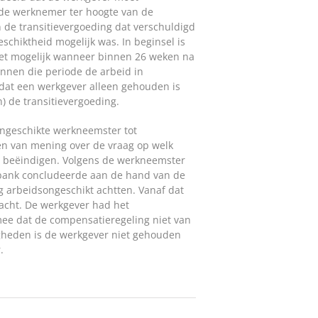
de werknemer ter hoogte van de
an de transitievergoeding dat verschuldigd
chiktheid mogelijk was. In beginsel is
iet mogelijk wanneer binnen 26 weken na
innen die periode de arbeid in
 dat een werkgever alleen gehouden is
 de transitievergoeding.
ongeschikte werkneemster tot
en van mening over de vraag op welk
 beëindigen. Volgens de werkneemster
tbank concludeerde aan de hand van de
g arbeidsongeschikt achtten. Vanaf dat
cht. De werkgever had het
ee dat de compensatieregeling niet van
igheden is de werkgever niet gehouden
.