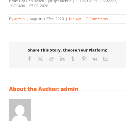
Bron: Hof Den Bosch | jurisprudentie | ECLINLGHSHE20202223,
19/00406 | 27-08-2020
By
admin
|
augustus 27th, 2020
|
Nieuws
|
0 Comments
Share This Story, Choose Your Platform!
Facebook
X
Reddit
LinkedIn
Tumblr
Pinterest
Vk
Email
About the Author:
admin