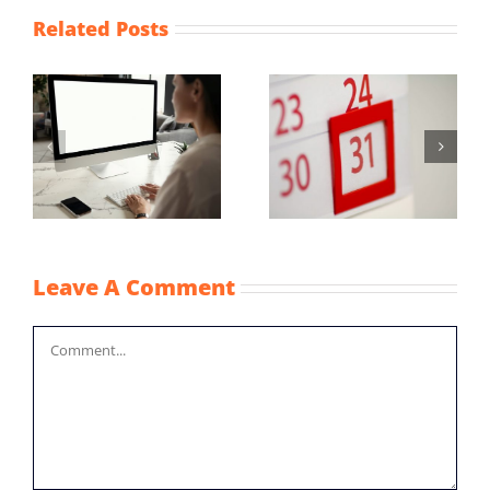
Related Posts
Maximum
Vaststellingsaanvraag
uurprijzen
NOW-1
n
kinderopvangtoesla
2022
Leave A Comment
Comment