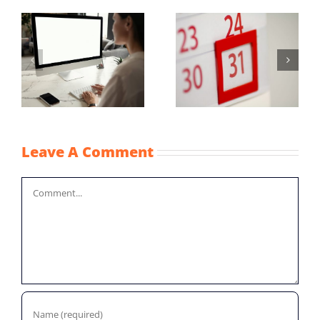
Maximum
Vaststellingsaanvraag
uurprijzen
NOW-1
n
kinderopvangtoesla
2022
Leave A Comment
Comment