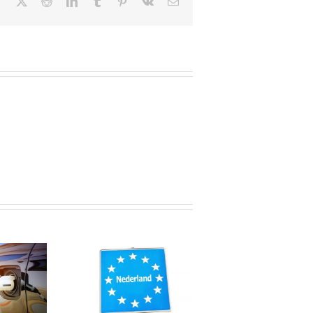
Facebook
X
Reddit
LinkedIn
Tumblr
Pinterest
Vk
Email
Afspraken
huiswerken
nsarbeiders