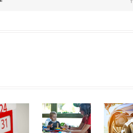
m!
Maximum
Subsidiebedragen
uurprijzen
nieuwe
t
kinderopvangtoeslag
elektrische auto’s
gre