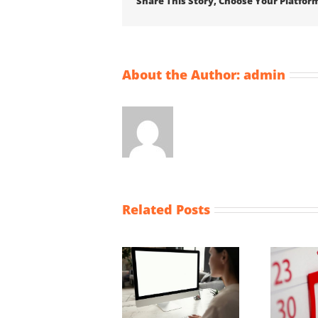
Share This Story, Choose Your Platfor
About the Author:
admin
Related Posts
Wijziging Besluit
fiscale
Vaststellingsaanvraag
noodmaatregelen
NOW-1