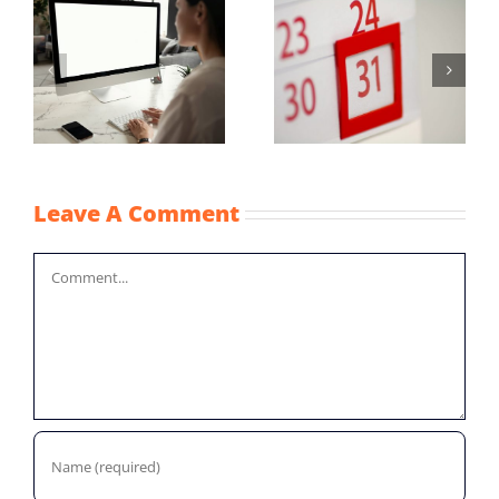
Maximum
Vaststellingsaanvraag
uurprijzen
NOW-1
n
kinderopvangtoesla
2022
Leave A Comment
Comment