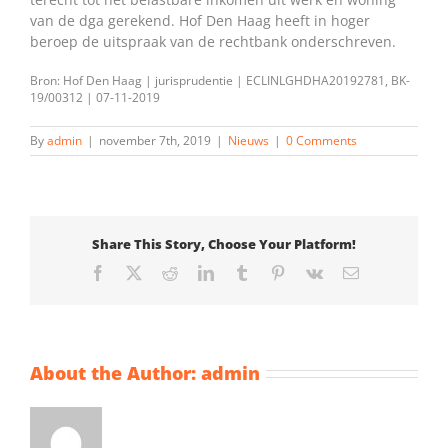
van de dga gerekend. Hof Den Haag heeft in hoger
beroep de uitspraak van de rechtbank onderschreven.
Bron: Hof Den Haag | jurisprudentie | ECLINLGHDHA20192781, BK-
19/00312 | 07-11-2019
By
admin
|
november 7th, 2019
|
Nieuws
|
0 Comments
Share This Story, Choose Your Platform!
Facebook
X
Reddit
LinkedIn
Tumblr
Pinterest
Vk
Email
About the Author:
admin