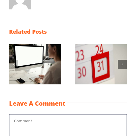
Related Posts
Maximum
Vaststellingsaanvraag
uurprijzen
NOW-1
n
kinderopvangtoesla
2022
Leave A Comment
Comment