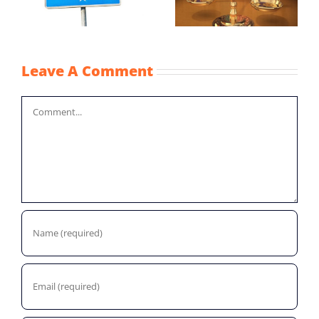
vreemd en eigen
noodmaatregelen
vermogen
coronacrisis
Leave A Comment
Comment