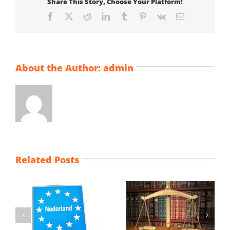
Share This Story, Choose Your Platform!
Facebook
X
Reddit
LinkedIn
Tumblr
Pinterest
Vk
Email
About the Author:
admin
Related Posts
Gelijkere
Wijziging Besluit
behandeling
fiscale