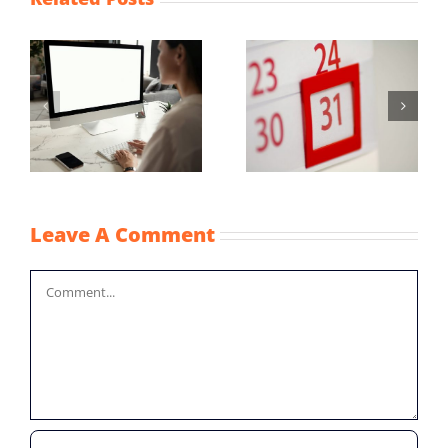
Maximum
Vaststellingsaanvraag
uurprijzen
NOW-1
n
kinderopvangtoesla
2022
Leave A Comment
Comment