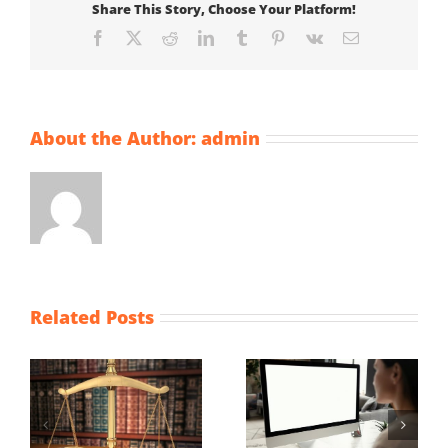
Share This Story, Choose Your Platform!
Facebook
X
Reddit
LinkedIn
Tumblr
Pinterest
Vk
Email
About the Author:
admin
Related Posts
Wijziging Besluit
Vaststellingsaanvra
fiscale