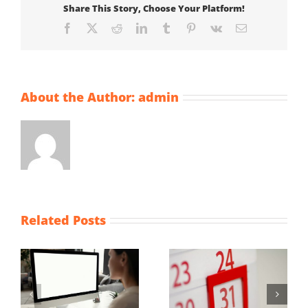
Share This Story, Choose Your Platform!
Facebook
X
Reddit
LinkedIn
Tumblr
Pinterest
Vk
Email
About the Author:
admin
Related Posts
Maximum
Vaststellingsaanvraag
uurprijzen