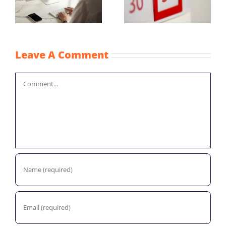
NOW-1
n
kinderopvangtoesla
2022
Leave A Comment
Comment