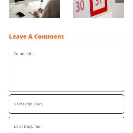
Vaststellingsaanvraag
uurprijzen
NOW-1
n
kinderopvangtoesla
2022
Leave A Comment
Comment