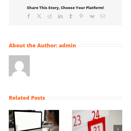
Share This Story, Choose Your Platform!
Facebook
X
Reddit
LinkedIn
Tumblr
Pinterest
Vk
Email
About the Author:
admin
Related Posts
Maximum