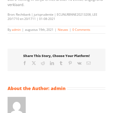
verklaard.
Bron: Rechtbank | jurisprudentie | ECLINLRBNNE20213208, LEE
20/1710 en 20/1711 | 01-08-2021
By
admin
|
augustus 19th, 2021
|
Nieuws
|
0 Comments
Share This Story, Choose Your Platform!
Facebook
X
Reddit
LinkedIn
Tumblr
Pinterest
Vk
Email
About the Author:
admin