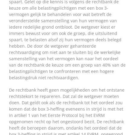
spaart. Gelet op die kennis is volgens de rechtbank de
keuze om alle belastingplichtigen met een box 3-
vermogen gelijk te behandelen voor wat betreft de
veronderstelde samenstelling van hun vermogen van
iedere redelijke grond ontbloot. De wetgever kiest er
immers bewust voor om ook de groep, die uitsluitend
spaart, te belasten alsof zij hun vermogen deels belegd
hebben. De door de wetgever gehanteerde
rechtvaardiging om niet aan te sluiten bij de werkelijke
samenstelling van het vermogen kan naar het oordeel
van de rechtbank de keuze om een groep van 40% van de
belastingplichtigen te confronteren met een hogere
belastingdruk niet rechtvaardigen.
De rechtbank heeft geen mogelijkheden om het ontstane
rechtstekort te repareren. Dat zal de wetgever moeten
doen. Dat geldt ook als de rechtbank tot het oordeel zou
komen dat de box 3-heffing eveneens in strijd is met het
in artikel 1 van het Eerste Protocol bij het EVRM
opgenomen recht op het ongestoord bezit. De rechtbank
heeft de beroepen daarom, ondanks het oordeel dat de
box 3-heffing in strijd is met artikel 14 EVRM, ongegrond