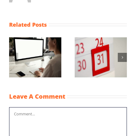
Related Posts
Maximum
Vaststellingsaanvraag
uurprijzen
NOW-1
n
kinderopvangtoesla
2022
Leave A Comment
Comment