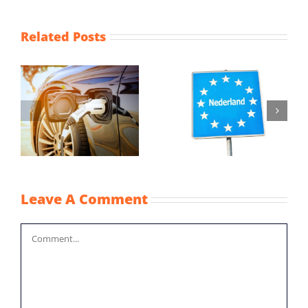
Related Posts
Afspraken
Gelijkere
n
thuiswerken
behandeling
he
grensarbeiders
vreemd en eigen
er
verlengd
vermogen
Leave A Comment
Comment