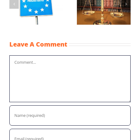
Gelijkere
Wijziging Besluit
behandeling
fiscale
vreemd en eigen
noodmaatregelen
vermogen
coronacrisis
Leave A Comment
Comment