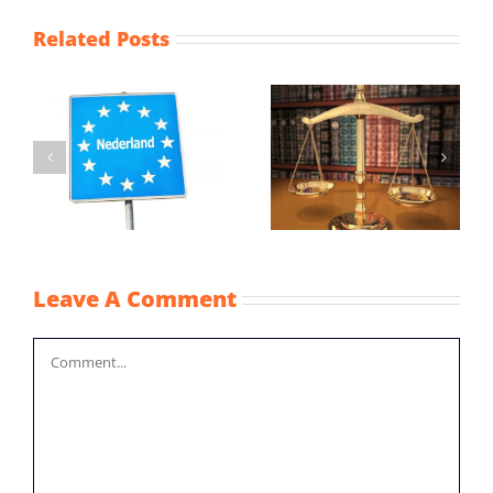
Related Posts
Gelijkere
Wijziging Besluit
behandeling
fiscale
vreemd en eigen
noodmaatregelen
vermogen
coronacrisis
Leave A Comment
Comment