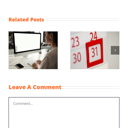
Related Posts
Maximum
Vaststellingsaanvraag
uurprijzen
NOW-1
n
kinderopvangtoesla
2022
Leave A Comment
Comment