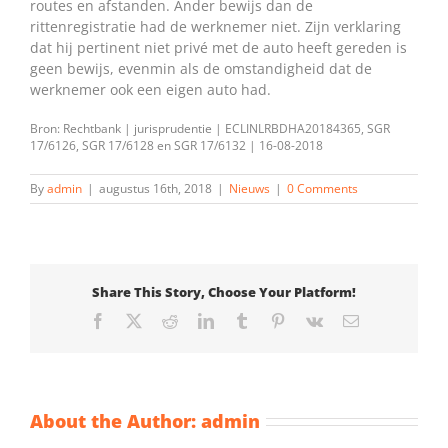
routes en afstanden. Ander bewijs dan de
rittenregistratie had de werknemer niet. Zijn verklaring
dat hij pertinent niet privé met de auto heeft gereden is
geen bewijs, evenmin als de omstandigheid dat de
werknemer ook een eigen auto had.
Bron: Rechtbank | jurisprudentie | ECLINLRBDHA20184365, SGR
17/6126, SGR 17/6128 en SGR 17/6132 | 16-08-2018
By
admin
|
augustus 16th, 2018
|
Nieuws
|
0 Comments
Share This Story, Choose Your Platform!
Facebook
X
Reddit
LinkedIn
Tumblr
Pinterest
Vk
Email
About the Author:
admin