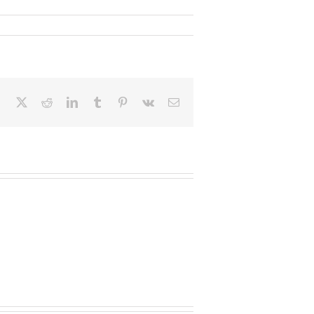
Facebook
X
Reddit
LinkedIn
Tumblr
Pinterest
Vk
Email