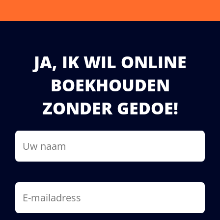
Rita Koppers,
Koppers Makelaardij , Ondernemer
JA, IK WIL ONLINE
BOEKHOUDEN
ZONDER GEDOE!