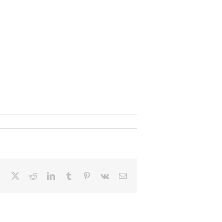
Facebook
X
Reddit
LinkedIn
Tumblr
Pinterest
Vk
Email