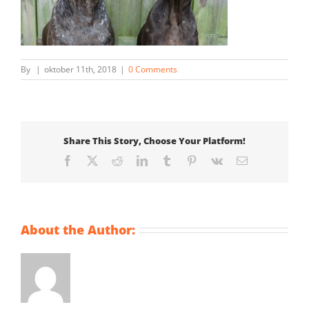
By
|
oktober 11th, 2018
|
0 Comments
Share This Story, Choose Your Platform!
Facebook
X
Reddit
LinkedIn
Tumblr
Pinterest
Vk
Email
About the Author: