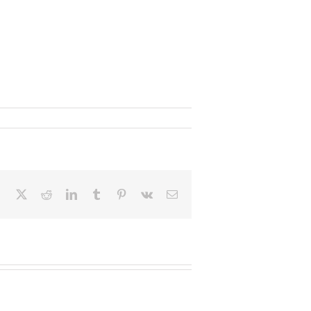
Facebook
X
Reddit
LinkedIn
Tumblr
Pinterest
Vk
Email