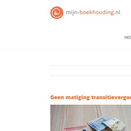
Skip
to
content
HO
Geen matiging transitievergoe