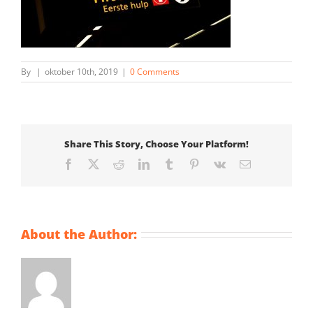
By
|
oktober 10th, 2019
|
0 Comments
Share This Story, Choose Your Platform!
Facebook
X
Reddit
LinkedIn
Tumblr
Pinterest
Vk
Email
About the Author: