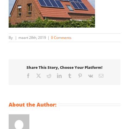
By
|
maart 28th, 2019
|
0 Comments
Share This Story, Choose Your Platform!
Facebook
X
Reddit
LinkedIn
Tumblr
Pinterest
Vk
Email
About the Author: