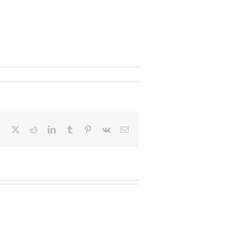
Facebook
X
Reddit
LinkedIn
Tumblr
Pinterest
Vk
Email