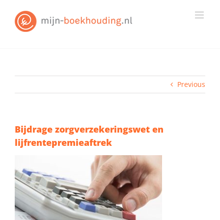
Skip
to
content
Previous
Bijdrage zorgverzekeringswet en
lijfrentepremieaftrek