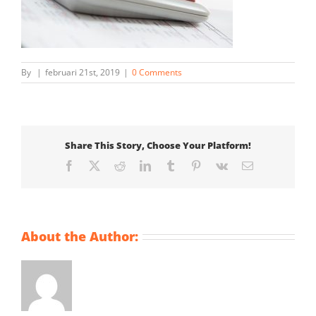
By
|
februari 21st, 2019
|
0 Comments
Share This Story, Choose Your Platform!
Facebook
X
Reddit
LinkedIn
Tumblr
Pinterest
Vk
Email
About the Author: