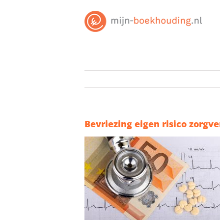
Skip
to
content
Bevriezing eigen risico zorgv