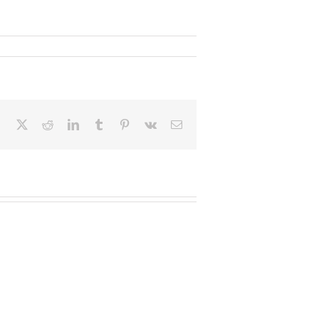
Facebook
X
Reddit
LinkedIn
Tumblr
Pinterest
Vk
Email