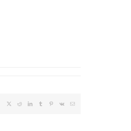
Facebook
X
Reddit
LinkedIn
Tumblr
Pinterest
Vk
Email