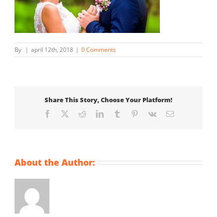
By
|
april 12th, 2018
|
0 Comments
Share This Story, Choose Your Platform!
Facebook
X
Reddit
LinkedIn
Tumblr
Pinterest
Vk
Email
About the Author: