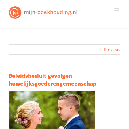
Skip
to
content
Previous
Beleidsbesluit gevolgen
huwelijksgoederengemeenschap